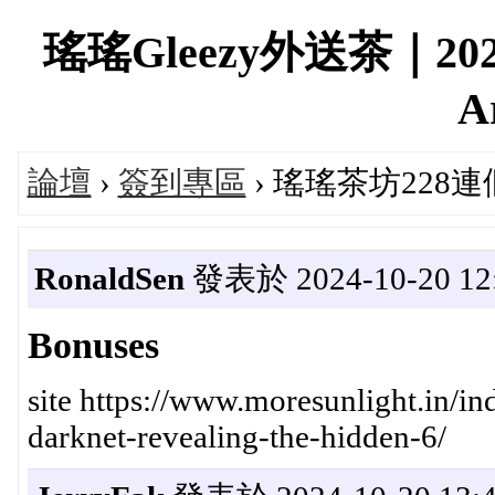
瑤瑤Gleezy外送茶｜2
A
論壇
›
簽到專區
› 瑤瑤茶坊228
RonaldSen
發表於 2024-10-20 12:
Bonuses
site https://www.moresunlight.in/i
darknet-revealing-the-hidden-6/