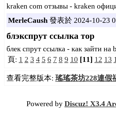
kraken com отзывы - kraken офиц
MerleCaush
發表於 2024-10-23 05
блэкспрут ссылка тор
блек спрут ссылка - как зайти на b
頁:
1
2
3
4
5
6
7
8
9
10
[11]
12
13
查看完整版本:
瑤瑤茶坊228連假
Powered by
Discuz! X3.4 Ar