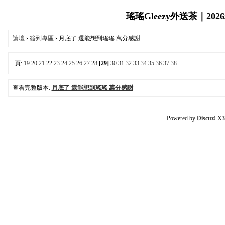
瑤瑤Gleezy外送茶｜202
論壇
›
簽到專區
› 月底了 還能想到瑤瑤 萬分感謝
頁:
19
20
21
22
23
24
25
26
27
28
[29]
30
31
32
33
34
35
36
37
38
查看完整版本:
月底了 還能想到瑤瑤 萬分感謝
Powered by
Discuz! X3