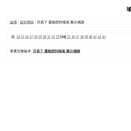
瑤
論壇
›
簽到專區
› 月底了 還能想到瑤瑤 萬分感謝
頁:
24
25
26
27
28
29
30
31
32
33
[34]
35
36
37
38
39
40
41
42
43
查看完整版本:
月底了 還能想到瑤瑤 萬分感謝