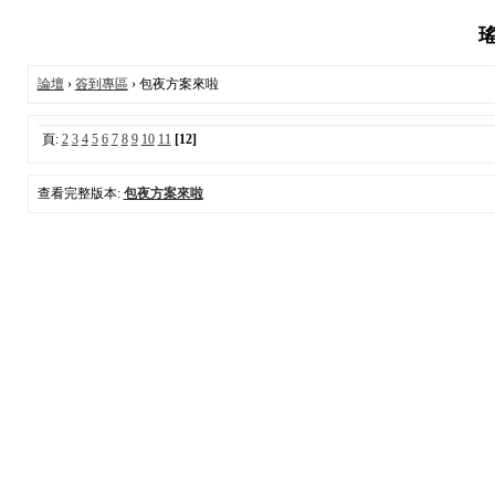
瑤
論壇
›
簽到專區
› 包夜方案來啦
頁:
2
3
4
5
6
7
8
9
10
11
[12]
查看完整版本:
包夜方案來啦