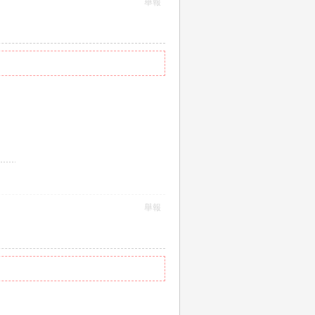
舉報
舉報