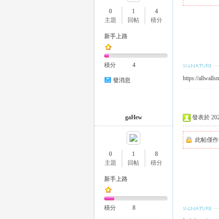
0
1
4
主題
回帖
積分
新手上路
瑤
積分
4
https://allwall
發消息
gaHew
發表於 2023-
此帖僅作
Gl
0
1
8
主題
回帖
積分
新手上路
積分
8