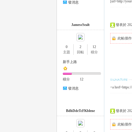
[url=http://you
發消息
eez
JamessSealt
發表於 2023-
此帖僅作
0
2
12
主題
回帖
積分
新手上路
y
積分
12
<a href=https:
發消息
BdhDdeTcFKblene
發表於 2023-
此帖僅作