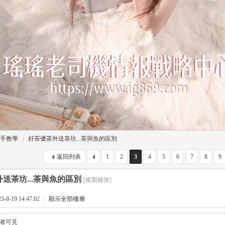
手教學
好茶優茶外送茶坊...茶與魚的區別
返回列表
1
2
3
4
5
6
7
8
9
送茶坊...茶與魚的區別
[複製鏈接]
›
8-19 14:47:02
|
顯示全部樓層
者可見