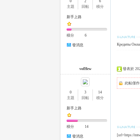
0
2
6
外
主題
回帖
積分
新手上路
積分
6
Кредиты Онла
發消息
送
vofHew
發表於 2023-
此帖僅作
0
3
14
主題
回帖
積分
新手上路
積分
14
茶
[url=https://mt
發消息