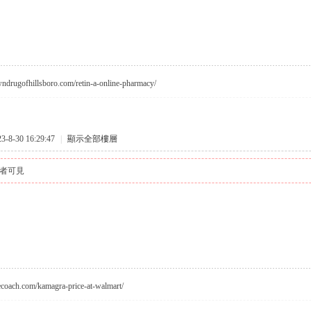
wndrugofhillsboro.com/retin-a-online-pharmacy/
8-30 16:29:47
|
顯示全部樓層
者可見
vecoach.com/kamagra-price-at-walmart/