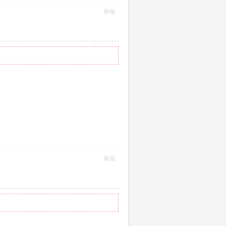
舉報
舉報