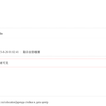
йн
8-26 01:02:41
|
顯示全部樓層
者可見
w.ru/colocation]аренда стойки в дата центр