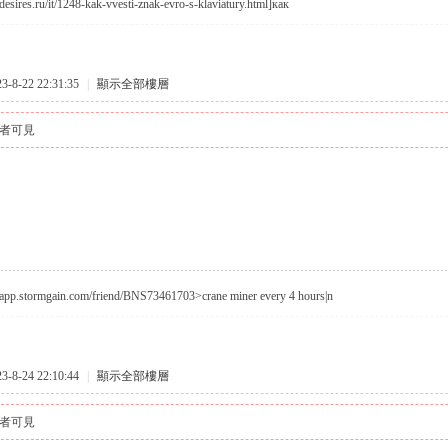
rdesires.ru/it/1248-kak-vvesti-znak-evro-s-klaviatury.html]как
8-22 22:31:35
|
顯示全部樓層
者可見
//app.stormgain.com/friend/BNS73461703>crane miner every 4 hours|n
8-24 22:10:44
|
顯示全部樓層
者可見