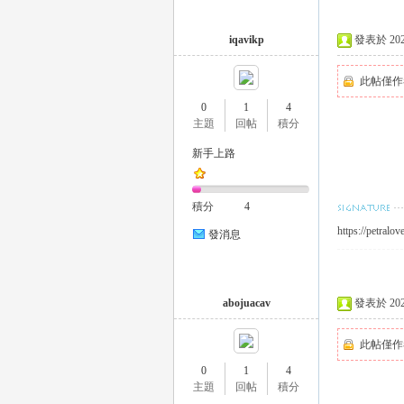
iqavikp
發表於 2023-
司
此帖僅作
0
1
4
主題
回帖
積分
新手上路
積分
4
https://petralo
發消息
機
abojuacav
發表於 2023-
此帖僅作
0
1
4
主題
回帖
積分