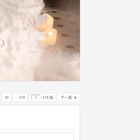
10
... 174
/ 174 頁
下一頁