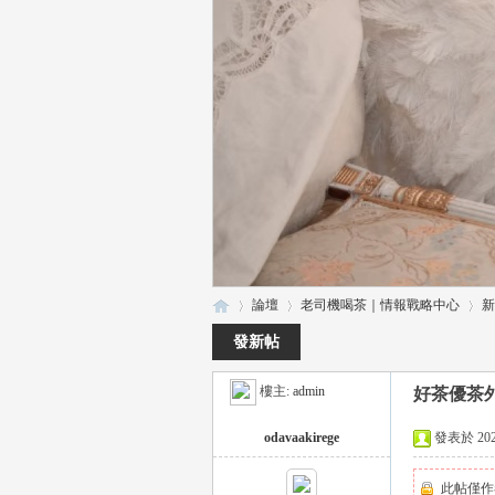
論壇
老司機喝茶｜情報戰略中心
新
發新帖
樓主:
admin
好茶優茶外
瑤
»
›
›
odavaakirege
發表於 2023-
此帖僅作