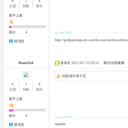
0
1
4
外
主題
回帖
積分
新手上路
積分
4
https://goldpanningtools.com/discount-hydroxychloro
發消息
送
RunetZed
發表於 2023-10-7 22:20:14
|
顯示全部樓層
此帖僅作者可見
0
1
6
主題
回帖
積分
新手上路
積分
6
茶
runetlex
發消息