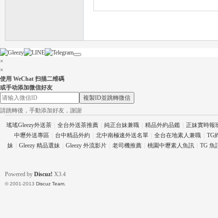
×
×
使用 WeChat 扫描二维碼
茶
或手动添加微信好友
複製ID並跳轉微信
請跳轉後，手動添加好友，謝謝
瑤瑤Gleezy外送茶
|
全台外送茶推薦
|
純正台妹兼職
|
精品外約品鑑
|
正妹實時報
中壢外送專區
|
台中精品外約
|
北中南極速外送名單
|
全台在地素人兼職
|
TG
妹
|
Gleezy 精品選妹
|
Gleezy 外流影片
|
老司機推薦
|
桃園中壢素人魚訊
|
TG 
Powered by
Discuz!
X3.4
交
© 2001-2013
Discuz Team.