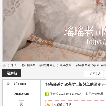
論壇
老司機喝茶｜情報戰略中心
新手教學
好茶優茶外送茶坊...茶
發新帖
返回列表
樓主:
admin
好茶優茶外送茶坊...茶與魚的區別
[
瑤
»
›
›
›
Philliporani
發表於 2023-10-1 21:08:54
|
顯示全部樓層
此帖僅作者可見