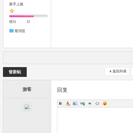
新手上路
推
積分
32
發消息
薦
返回列表
發新帖
游客
回复
喝