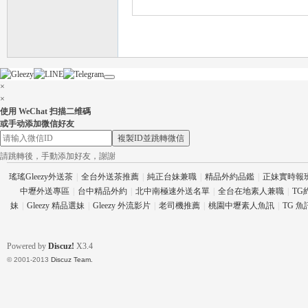
×
×
使用 WeChat 扫描二维碼
茶
或手动添加微信好友
複製ID並跳轉微信
請跳轉後，手動添加好友，謝謝
瑤瑤Gleezy外送茶
|
全台外送茶推薦
|
純正台妹兼職
|
精品外約品鑑
|
正妹實時報
中壢外送專區
|
台中精品外約
|
北中南極速外送名單
|
全台在地素人兼職
|
TG
妹
|
Gleezy 精品選妹
|
Gleezy 外流影片
|
老司機推薦
|
桃園中壢素人魚訊
|
TG 
Powered by
Discuz!
X3.4
交
© 2001-2013
Discuz Team.