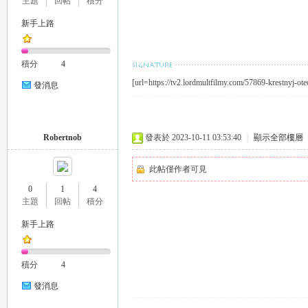
主題
回帖
積分
新手上路
積分
4
[url=https://tv2.lordmultfilmy.com/57869-krestnyj-ot
26
發消息
Robertnob
發表於 2023-10-11 03:53:40
|
顯示全部樓層
此帖僅作者可見
0
1
4
主題
回帖
積分
老
新手上路
積分
4
發消息