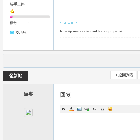
新手上路
推
積分
4
https://primerafootandankle.com/propecia/
發消息
薦
返回列表
發新帖
游客
回复
喝