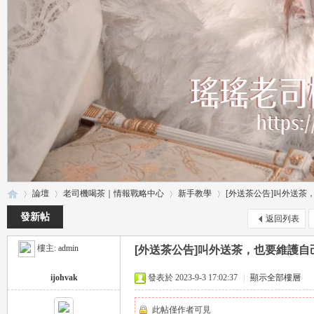
論壇
老司機喝茶｜情報戰略中心
新手教學
[外送茶公告]叫外送茶，
發新帖
返回列表
樓主:
admin
[外送茶公告]叫外送茶，也要維護自
瑤
»
›
›
›
ijohvak
發表於 2023-9-3 17:02:37
|
顯示全部樓層
此帖僅作者可見