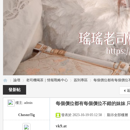
論壇
老司機喝茶｜情報戰略中心
簽到專區
每個價位都有每個價位不錯的
發新帖
樓主:
admin
每個價位都有每個價位不錯的妹妹 只要把
瑤
»
›
›
›
ChesterTig
發表於 2023-10-19 05:12:58
|
顯示全部樓層
vk9.at