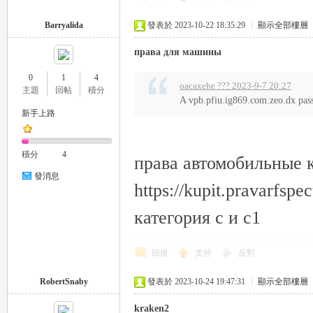
Barryalida
發表於 2023-10-22 18:35:29
|
顯示全部樓層
права для машины
司
0
1
4
oacaxehe ??? 2023-9-7 20:27
主題
回帖
積分
A vpb.pfiu.ig869.com.zeo.dx pa
新手上路
積分
4
права автомобильные 
發消息
https://kupit.pravarfsp
機
категория с и с1
回復
支持
反對
RobertSnaby
發表於 2023-10-24 19:47:31
|
顯示全部樓層
kraken2