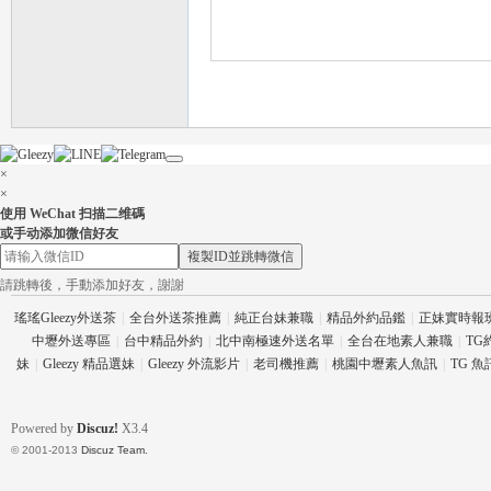
×
×
使用 WeChat 扫描二维碼
或手动添加微信好友
複製ID並跳轉微信
請跳轉後，手動添加好友，謝謝
瑤瑤Gleezy外送茶
|
全台外送茶推薦
|
純正台妹兼職
|
精品外約品鑑
|
正妹實時報
中壢外送專區
|
台中精品外約
|
北中南極速外送名單
|
全台在地素人兼職
|
TG
妹
|
Gleezy 精品選妹
|
Gleezy 外流影片
|
老司機推薦
|
桃園中壢素人魚訊
|
TG 
Powered by
Discuz!
X3.4
© 2001-2013
Discuz Team.