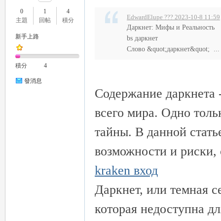
0
1
4
EdwardElupe ??? 2023-10-8 11:59
主題
回帖
積分
Даркнет: Мифы и Реальность
新手上路
bs даркнет
Слово &quot;даркнет&quot; ...
瑤
積分
4
發消息
Содержание даркнета -
всего мира. Одно толь
тайны. В данной стать
возможности и риски, 
Gl
kraken вход
Даркнет, или темная с
которая недоступна дл