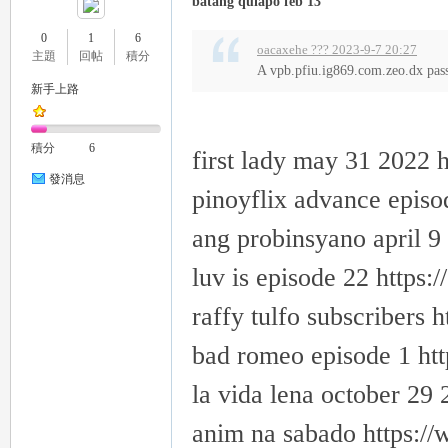
batang quiapo feb 13
0
1
6
oacaxehe ??? 2023-9-7 20:27
主題
回帖
積分
A vpb.pfiu.ig869.com.zeo.dx pa
新手上路
積分
6
first lady may 31 2022 
發消息
pinoyflix advance episo
ang probinsyano april 9
luv is episode 22 https:/
raffy tulfo subscribers h
bad romeo episode 1 http
la vida lena october 29 
anim na sabado https://