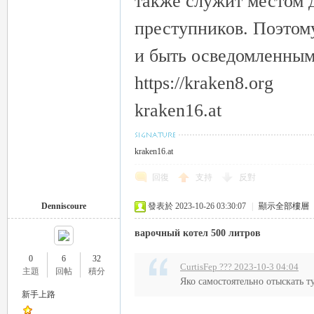
также служит местом 
преступников. Поэтому
и быть осведомленным
https://kraken8.org
kraken16.at
kraken16.at
回復
支持
反對
Denniscoure
發表於 2023-10-26 03:30:07
|
顯示全部樓層
варочный котел 500 литров
0
6
32
CurtisFep ??? 2023-10-3 04:04
主題
回帖
積分
Яко самостоятельно отыскать т
新手上路