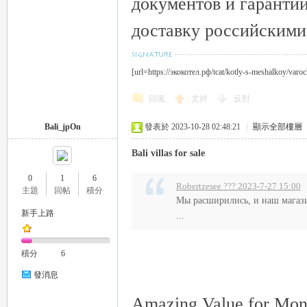
документов и гаранти
доставку российским
[url=https://экокотел.рф/tcat/kotly-s-meshalkoy/varoc
回復
支持
反對
Bali_jpOn
發表於 2023-10-28 02:48:21
|
顯示全部樓層
Bali villas for sale
0
1
6
Robertzesee ??? 2023-7-27 15:00
主題
回帖
積分
Мы расширились, и наш магази
新手上路
...
積分
6
發消息
Amazing Value for Mone