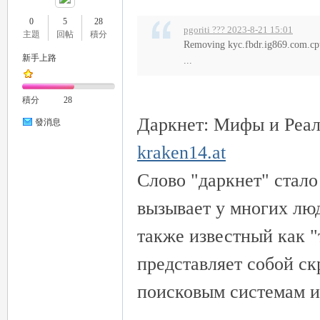
推
0
5
28
pgoriti ??? 2023-8-21 15:01
主題
回帖
積分
Removing kyc.fbdr.ig869.com.c
新手上路
...
積分
28
Даркнет: Мифы и Реал
發消息
kraken14.at
薦
Слово "даркнет" стал
вызывает у многих люд
также известный как "
представляет собой с
поисковым системам и
喝