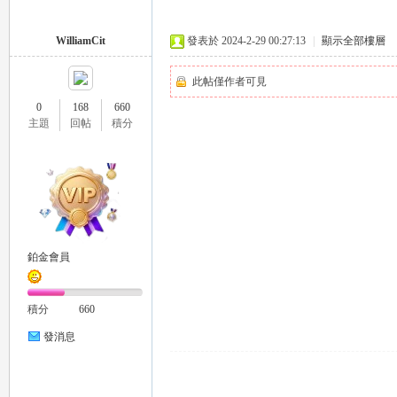
外
WilliamCit
發表於 2024-2-29 00:27:13
|
顯示全部樓層
此帖僅作者可見
0
168
660
主題
回帖
積分
送
鉑金會員
積分
660
發消息
茶