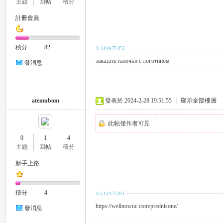
主題
回帖
積分
註冊會員
eez
積分
82
заказать тапочки с логотипом
發消息
atemubom
發表於 2024-2-28 19:51:55
|
顯示全部樓層
此帖僅作者可見
y
0
1
4
主題
回帖
積分
新手上路
積分
4
https://wellnowuc.com/prednisone/
發消息