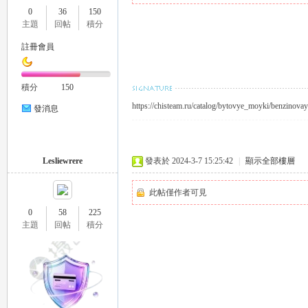
0
36
150
推
主題
回帖
積分
註冊會員
積分
150
https://chisteam.ru/catalog/bytovye_moyki/benzino
發消息
薦
Lesliewrere
發表於 2024-3-7 15:25:42
|
顯示全部樓層
此帖僅作者可見
0
58
225
主題
回帖
積分
喝