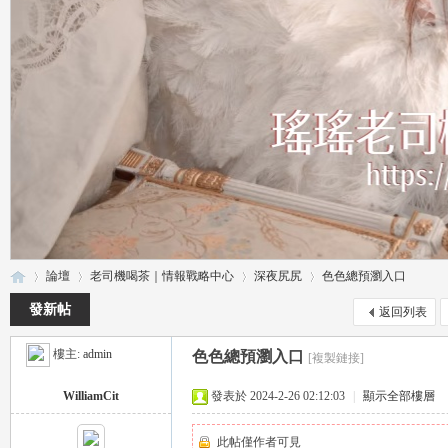
論壇
老司機喝茶｜情報戰略中心
深夜尻尻
色色總預瀏入口
發新帖
返回列表
樓主:
admin
色色總預瀏入口
[複製鏈接]
瑤
»
›
›
›
WilliamCit
發表於 2024-2-26 02:12:03
|
顯示全部樓層
此帖僅作者可見