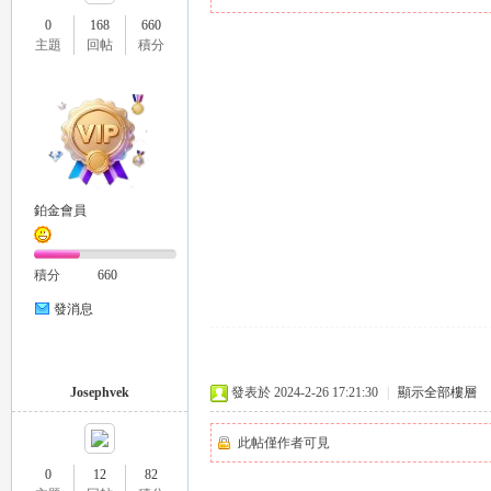
0
168
660
主題
回帖
積分
瑤
鉑金會員
積分
660
發消息
Gl
Josephvek
發表於 2024-2-26 17:21:30
|
顯示全部樓層
此帖僅作者可見
0
12
82