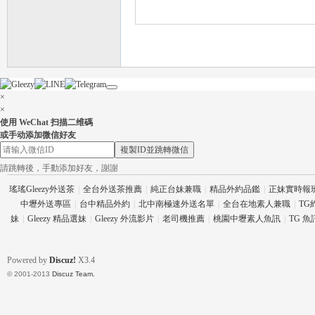
流
×
×
使用 WeChat 扫描二维碼
或手动添加微信好友
複製ID並跳轉微信
請跳轉後，手動添加好友，謝謝
瑤瑤Gleezy外送茶
|
全台外送茶推薦
|
純正台妹兼職
|
精品外約品鑑
|
正妹實時報
中壢外送專區
|
台中精品外約
|
北中南極速外送名單
|
全台在地素人兼職
|
TG
妹
|
Gleezy 精品選妹
|
Gleezy 外流影片
|
老司機推薦
|
桃園中壢素人魚訊
|
TG 
論
Powered by
Discuz!
X3.4
© 2001-2013
Discuz Team.