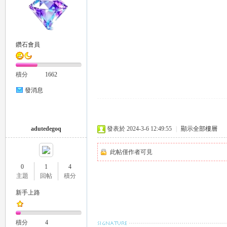
鑽石會員
26
積分
1662
發消息
adutedegoq
發表於 2024-3-6 12:49:55
|
顯示全部樓層
此帖僅作者可見
老
0
1
4
主題
回帖
積分
新手上路
積分
4