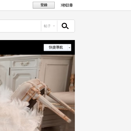
登錄
3秒註冊
帖子
搜索
快捷導航