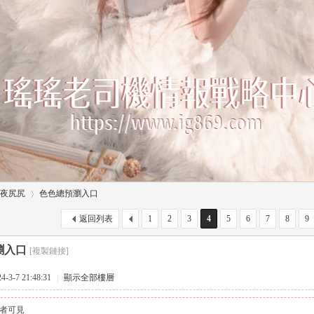
夜尻尻
色色總預瀏入口
返回列表
1
2
3
4
5
6
7
8
9
瀏入口
[複製鏈接]
›
3-7 21:48:31
|
顯示全部樓層
者可見