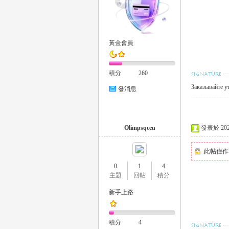
黃金會員
26
積分
260
Заказывайте
у
發消息
Olimpsqceu
發表於 2024-
此帖僅作
老
0
1
4
主題
回帖
積分
新手上路
積分
4