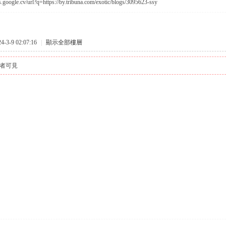
s.google.cv/url?q=https://by.tribuna.com/exotic/blogs/3095623-ssy
3-9 02:07:16
|
顯示全部樓層
者可見