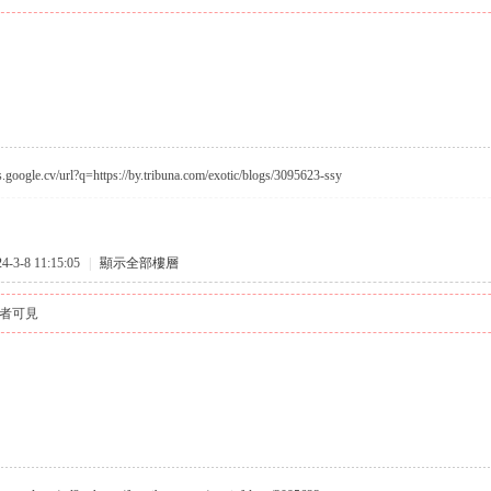
s.google.cv/url?q=https://by.tribuna.com/exotic/blogs/3095623-ssy
3-8 11:15:05
|
顯示全部樓層
者可見