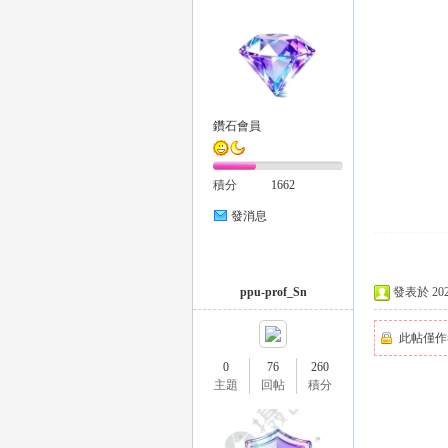
鑽石會員
｜
積分
1662
發消息
ppu-prof_Sn
發表於 2024-
此帖僅作
0
76
260
20
主題
回帖
積分