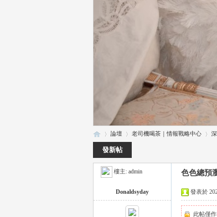
論壇
老司機喝茶｜情報戰略中心
深
發新帖
樓主:
admin
色色總預
瑤
»
›
›
Donaldsyday
發表於 2024-
此帖僅作