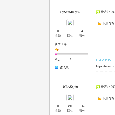
外
upiwuzvkupusi
發表於 2024-
此帖僅作
0
1
4
主題
回帖
積分
新手上路
送
積分
4
https://transyl
發消息
WileySquix
發表於 2024-
此帖僅作
0
491
1662
茶
主題
回帖
積分