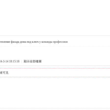
тепление фасада дома под ключ
у команды профессион
3-14 18:15:18
|
顯示全部樓層
者可見