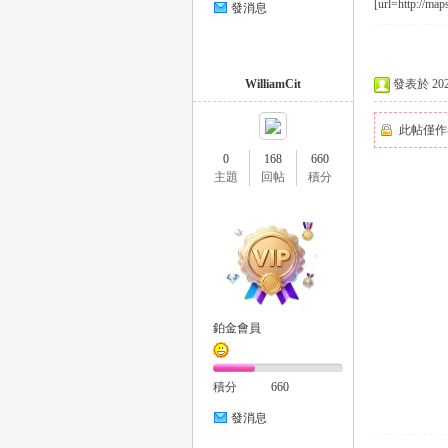
[url=http://map
發消息
eez
WilliamCit
發表於 2024-
此帖僅作
0
168
660
主題
回帖
積分
y
鉑金會員
積分
660
發消息