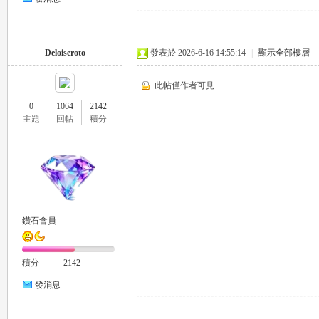
推
Deloiseroto
發表於 2026-6-16 14:55:14
|
顯示全部樓層
此帖僅作者可見
0
1064
2142
主題
回帖
積分
薦
鑽石會員
積分
2142
發消息
喝