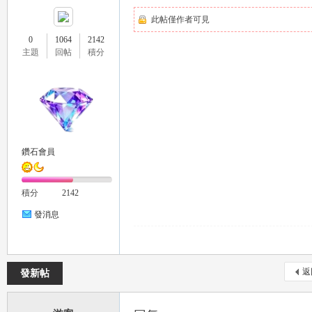
此帖僅作者可見
0
1064
2142
主題
回帖
積分
流
鑽石會員
積分
2142
發消息
論
返
發新帖