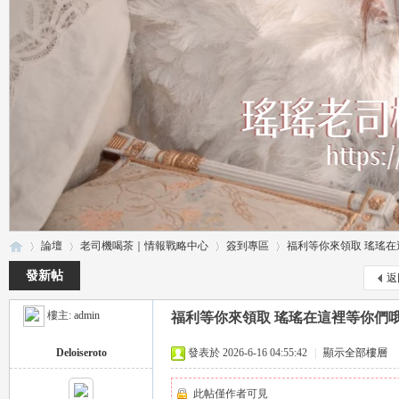
論壇
老司機喝茶｜情報戰略中心
簽到專區
福利等你來領取 瑤瑤在
發新帖
返
樓主:
admin
福利等你來領取 瑤瑤在這裡等你們哦
瑤
»
›
›
›
Deloiseroto
發表於 2026-6-16 04:55:42
|
顯示全部樓層
此帖僅作者可見