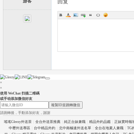
游客
回复
壇
×
×
使用 WeChat 扫描二维碼
或手动添加微信好友
複製ID並跳轉微信
請跳轉後，手動添加好友，謝謝
瑤瑤Gleezy外送茶
|
全台外送茶推薦
|
純正台妹兼職
|
精品外約品鑑
|
正妹實時報
中壢外送專區
|
台中精品外約
|
北中南極速外送名單
|
全台在地素人兼職
|
TG