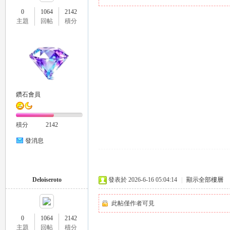
0
1064
2142
主題
回帖
積分
瑤
鑽石會員
積分
2142
發消息
Gl
Deloiseroto
發表於 2026-6-16 05:04:14
|
顯示全部樓層
此帖僅作者可見
0
1064
2142
主題
回帖
積分