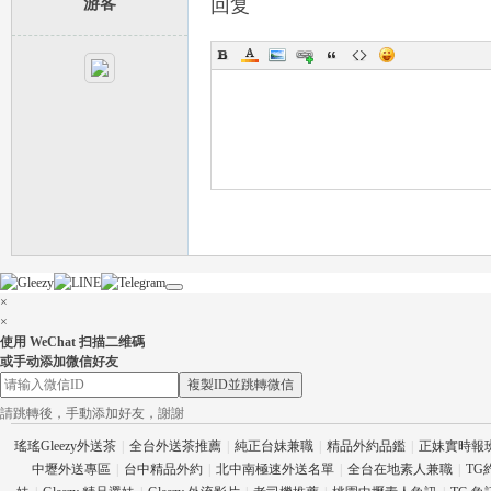
游客
回复
×
×
使用 WeChat 扫描二维碼
或手动添加微信好友
複製ID並跳轉微信
請跳轉後，手動添加好友，謝謝
瑤瑤Gleezy外送茶
|
全台外送茶推薦
|
純正台妹兼職
|
精品外約品鑑
|
正妹實時報
中壢外送專區
|
台中精品外約
|
北中南極速外送名單
|
全台在地素人兼職
|
TG