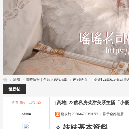
論壇
實時情報｜全台正妹報班部
南部熱情
[高雄] 22歲私房菜甜美系
發新帖
[高雄] 22歲私房菜甜美系主播「小優
查看:
898
|
回復:
25
瑤
»
›
›
›
admin
發表於 2026-6-7 03:01:59
|
顯示全部樓層
⭐ 妹妹基本資料