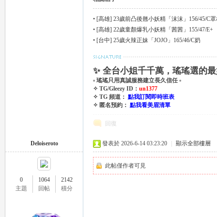
外
•
[高雄] 23歲前凸後翹小妖精「沫沫」156/45/C
•
[高雄] 22歲童顏爆乳小妖精「茜茜」155/47/E+
•
[台中] 25歲火辣正妹「JOJO」165/46/C奶
✨ 全台小姐千千萬，瑤瑤選的最
▫ 瑤瑤只用真誠服務建立長久信任 ▫
✧ TG/Gleezy ID：
un1377
✧ TG 頻道：
點我訂閱即時班表
✧ 匿名預約：
點我看美眉清單
送
回復
Deloiseroto
發表於 2026-6-14 03:23:20
|
顯示全部樓層
此帖僅作者可見
0
1064
2142
主題
回帖
積分
茶