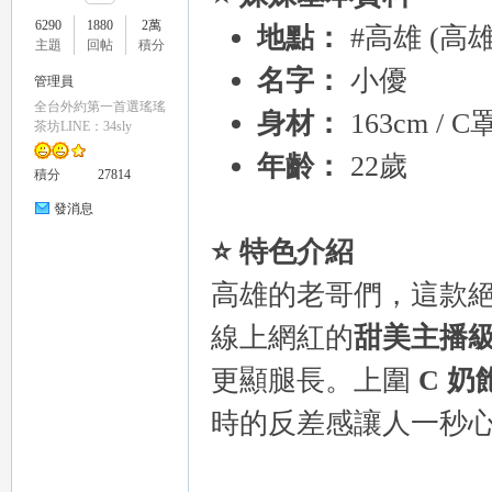
6290
1880
2萬
地點：
#高雄 (
主題
回帖
積分
名字：
小優
管理員
全台外約第一首選瑤瑤
身材：
163cm / 
瑤
茶坊LINE：34sly
年齡：
22歲
積分
27814
發消息
⭐ 特色介紹
高雄的老哥們，這款
線上網紅的
甜美主播
Gl
更顯腿長。上圍
C 奶
時的反差感讓人一秒