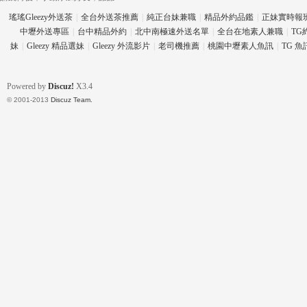
瑤瑤Gleezy外送茶
|
全台外送茶推薦
|
純正台妹兼職
|
精品外約品鑑
|
正妹實時報
中壢外送專區
|
台中精品外約
|
北中南極速外送名單
|
全台在地素人兼職
|
TG
妹
|
Gleezy 精品選妹
|
Gleezy 外流影片
|
老司機推薦
|
桃園中壢素人魚訊
|
TG 
eez
Powered by
Discuz!
X3.4
© 2001-2013
Discuz Team.
y