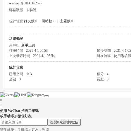
wadeep3
(UID: 16257)
郵箱狀態
未驗證
統計信息
好友數 0
|
回帖數 1
|
主題數 0
活躍概況
瑤
用戶組
新手上路
註冊時間
2021-4-1 05:53
最後訪問
2021-4-1 05
上次發表時間
2021-4-1 05:54
所在時區
使用系統
統計信息
已用空間
0 B
積分
4
金錢
3
貢獻
0
×
Gl
×
使用 WeChat 扫描二维碼
或手动添加微信好友
複製ID並跳轉微信
請跳轉後，手動添加好友，謝謝