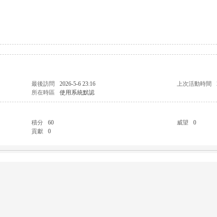
最後訪問
2026-5-6 23:16
上次活動時間
所在時區
使用系統默認
積分
60
威望
0
貢獻
0