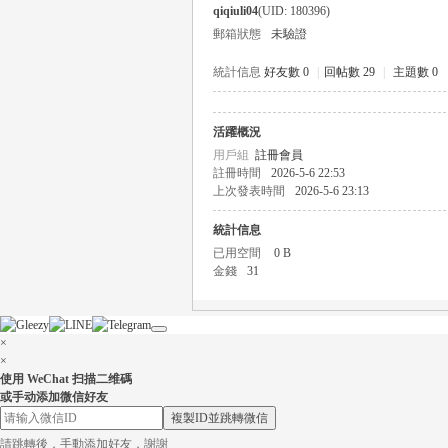
qiqiuli04
(UID: 180396)
郵箱狀態
未驗證
統計信息
好友數 0
|
回帖數 29
|
主題數 0
活躍概況
瑤
用戶組
註冊會員
註冊時間
2026-5-6 22:53
上次發表時間
2026-5-6 23:13
統計信息
已用空間
0 B
金錢
31
×
Gl
×
使用 WeChat 扫描二维碼
或手动添加微信好友
複製ID並跳轉微信
請跳轉後，手動添加好友，謝謝