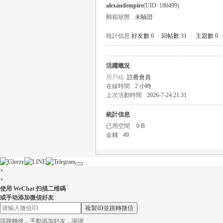
alexandempire
(UID: 180499)
郵箱狀態
未驗證
統計信息
好友數 0
|
回帖數 31
|
主題數 0
活躍概況
瑤
用戶組
註冊會員
在線時間
2 小時
上次活動時間
2026-7-24 21:31
統計信息
已用空間
0 B
金錢
49
×
Gl
×
使用 WeChat 扫描二维碼
或手动添加微信好友
複製ID並跳轉微信
請跳轉後，手動添加好友，謝謝