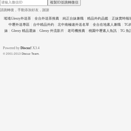
複製ID並跳轉微信
請跳轉後，手動添加好友，謝謝
瑤瑤Gleezy外送茶
|
全台外送茶推薦
|
純正台妹兼職
|
精品外約品鑑
|
正妹實時報
中壢外送專區
|
台中精品外約
|
北中南極速外送名單
|
全台在地素人兼職
|
TG
eez
妹
|
Gleezy 精品選妹
|
Gleezy 外流影片
|
老司機推薦
|
桃園中壢素人魚訊
|
TG 
Powered by
Discuz!
X3.4
© 2001-2013
Discuz Team.
y