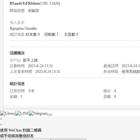
BSandeTcFKblene
(UID: 52428)
郵箱狀態
未驗證
個人簽名
Кредиты Онлайн
統計信息
好友數 0
|
回帖數 1
|
主題數 0
瑤
活躍概況
用戶組
新手上路
註冊時間
2023-8-24 13:31
最後訪問
2023-8-24 1
上次發表時間
2023-8-24 13:31
所在時區
使用系統
統計信息
已用空間
0 B
積分
4
金錢
3
貢獻
0
Gl
×
×
使用 WeChat 扫描二维碼
或手动添加微信好友