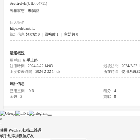
ScottrolvE
(UID: 64711)
郵箱狀態
未驗證
個人簽名
https://debank.lu/
統計信息
好友數 0
|
回帖數 1
|
主題數 0
瑤
活躍概況
用戶組
新手上路
註冊時間
2024-2-22 14:03
最後訪問
2024-2-22 1
上次發表時間
2024-2-22 14:03
所在時區
使用系統
統計信息
已用空間
0 B
積分
4
金錢
3
貢獻
0
Gl
×
×
使用 WeChat 扫描二维碼
或手动添加微信好友