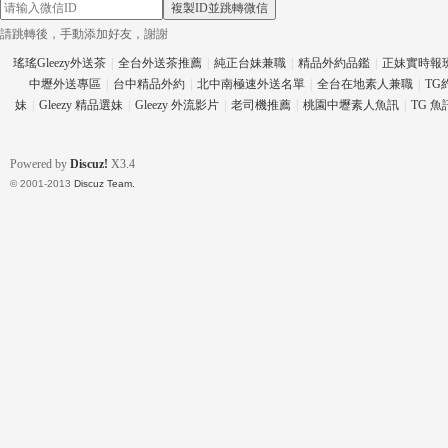
複製ID並跳轉微信
請跳轉後，手動添加好友，謝謝
瑤瑤Gleezy外送茶
|
全台外送茶推薦
|
純正台妹兼職
|
精品外約品鑑
|
正妹實時報
中壢外送專區
|
台中精品外約
|
北中南極速外送名單
|
全台在地素人兼職
|
TG
eez
妹
|
Gleezy 精品選妹
|
Gleezy 外流影片
|
老司機推薦
|
桃園中壢素人魚訊
|
TG 
Powered by
Discuz!
X3.4
© 2001-2013
Discuz Team.
y